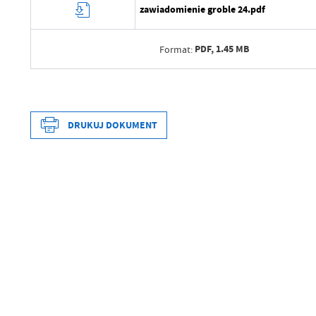
zawiadomienie groble 24.pdf
PDF,
1.45 MB
Format:
Data wytworzenia
Wytworzył
DRUKUJ DOKUMENT
Data opublikowania
Opublikował
Data wytworzenia
Data ostatniej aktualizacji
Wytworzył
Ostatnio zaktualizował
Data opublikowania
Opublikował
Data ostatniej aktualizacji
Ostatnio zaktualizował