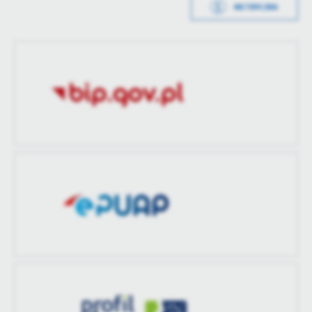
treści w postaci wiadomości, ofert, komunikatów mediów
METRYCZKA
społecznościowych.
Data opublikowania
2020-11-30 12:32:11
Opublikował
Grzegorz Łukaszuk
Data ostatniej
2020-12-11 16:11:41
aktualizacji
Ostatnio
Obsługa Techniczna
zaktualizował