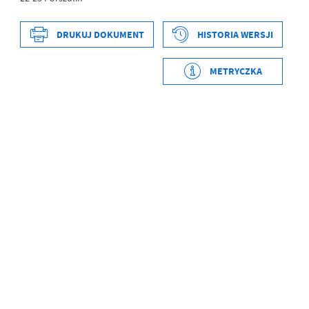
DRUKUJ DOKUMENT
HISTORIA WERSJI
Data wytworzenia
2020-12-06 15:53:55
Wytworzył
Andrzej Kamiński
METRYCZKA
Data opublikowania
2020-12-06 15:55:07
Opublikował
Andrzej Kamiński
Data ostatniej
2020-12-06 15:55:07
aktualizacji
Ostatnio
Andrzej Kamiński
zaktualizował